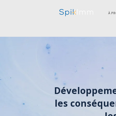
À P
Développemen
les conséquen
le