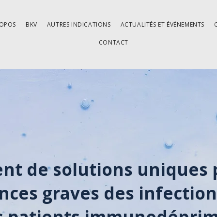
ROPOS
BKV
AUTRES INDICATIONS
ACTUALITÉS ET ÉVÉNEMENTS
CONTACT
t de solutions uniques 
ces graves des infection
s patients immunodépri