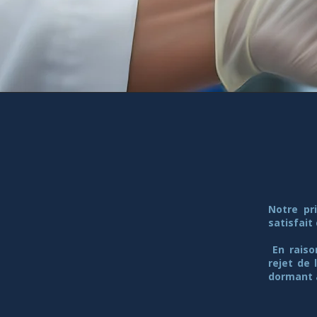
Notre pr
satisfait
En raiso
rejet de 
dormant a