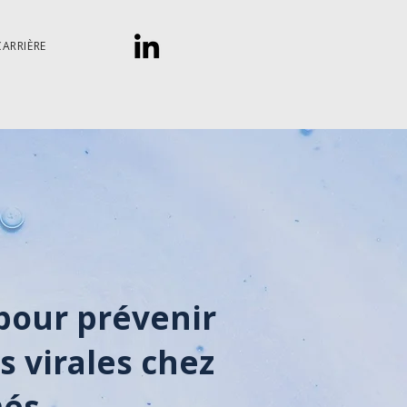
CARRIÈRE
pour prévenir
s virales chez
més