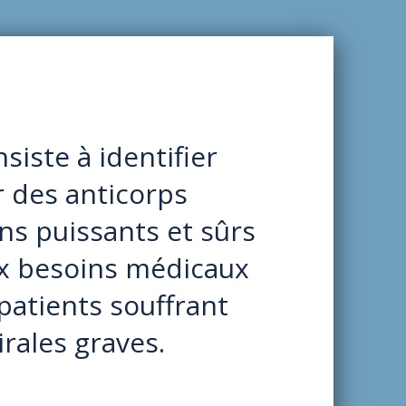
siste à identifier
r des anticorps
s puissants et sûrs
ux besoins médicaux
 patients souffrant
irales graves.