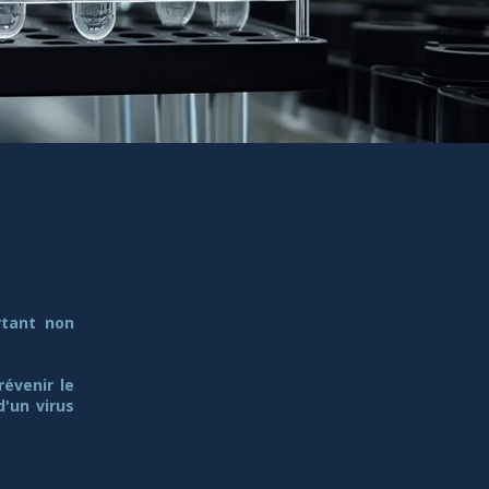
rtant non
évenir le
d'un virus