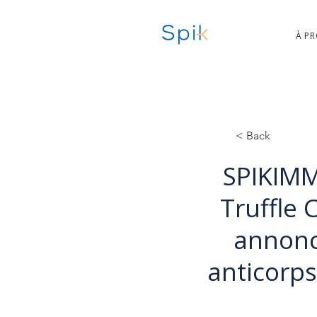
À P
< Back
SPIKIMM
Truffle 
annonc
anticorp