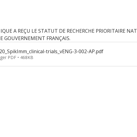
NIQUE A REÇU LE STATUT DE RECHERCHE PRIORITAIRE NA
LE GOUVERNEMENT FRANÇAIS.
0_SpikImm_clinical-trials_vENG-3-002-AP
.pdf
rger PDF • 468KB