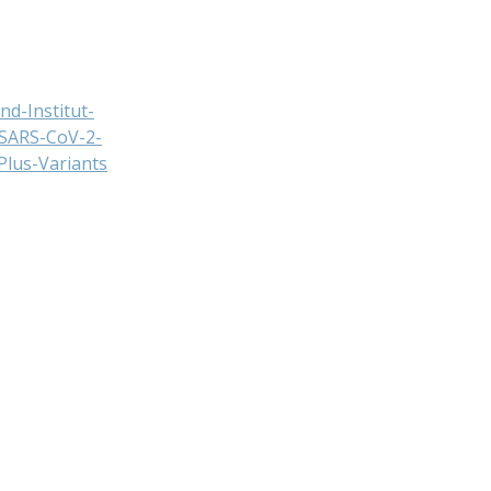
d-Institut-
-SARS-CoV-2-
Plus-Variants