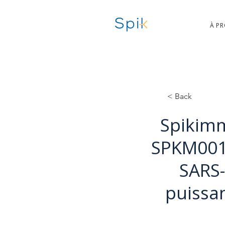
À P
< Back
Spikimm
SPKM001,
SARS-
puissan